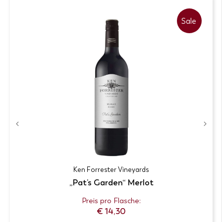
Sale
Produkt-
Zur Wunschliste
Details
Preis auf Anfrage
Ken Forrester Vineyards
„Pat’s Garden“ Merlot
Preis pro Flasche:
€
14,30