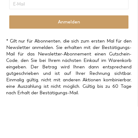
m
E
h
e
-
n
M
a
a
Anmelden
m
i
e
l
* Gilt nur für Abonnenten, die sich zum ersten Mal für den
Newsletter anmelden. Sie erhalten mit der Bestätigungs-
Mail für das Newsletter-Abonnement einen Gutschein-
Code, den Sie bei Ihrem nächsten Einkauf im Warenkorb
eingeben. Der Betrag wird Ihnen dann entsprechend
gutgeschrieben und ist auf Ihrer Rechnung sichtbar.
Einmalig gültig, nicht mit anderen Aktionen kombinierbar,
eine Auszahlung ist nicht möglich. Gültig bis zu 60 Tage
nach Erhalt der Bestätigungs-Mail.