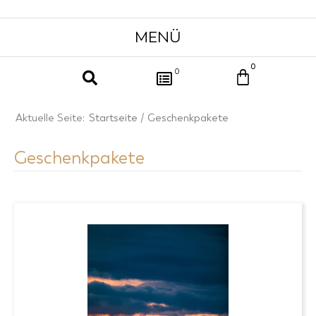
0
Warenkor
0
Aktuelle Seite:
Startseite
/ Geschenkpakete
Geschenkpakete