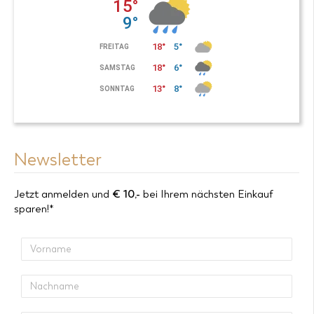
Newsletter
Jetzt anmelden und
€
10,-
bei Ihrem nächsten Einkauf
sparen!*
V
o
r
N
n
a
a
c