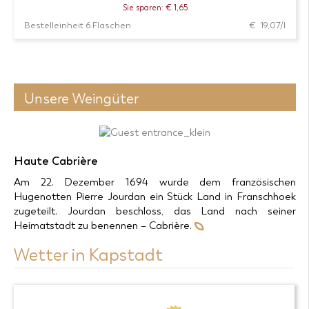
Sie sparen: € 1,65
Bestelleinheit 6 Flaschen
€ 19,07/l
Unsere Weingüter
Haute Cabrière
Produkt-
Zur Wunschliste
Am 22. Dezember 1694 wurde dem französischen
Details
Hugenotten Pierre Jourdan ein Stück Land in Franschhoek
zugeteilt. Jourdan beschloss, das Land nach seiner
6 Flaschen zum Preis von 85,80 € in den
Warenkorb
Heimatstadt zu benennen – Cabrière.
Wetter in Kapstadt