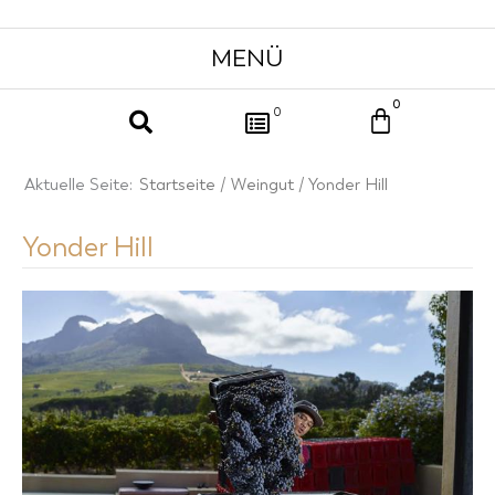
0
Warenkor
0
Aktuelle Seite:
Startseite
/
Weingut
/ Yonder Hill
Yonder Hill