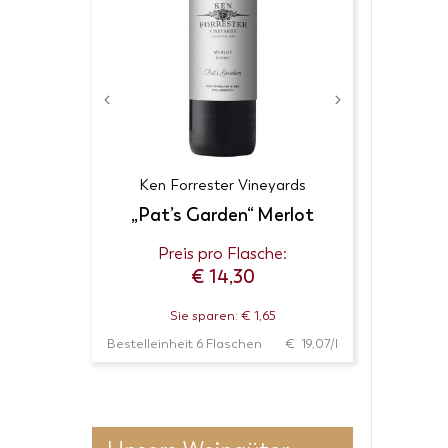
Ken Forrester Vineyards
„Pat’s Garden“ Merlot
:
Preis pro Flasche:
P
€
14,30
Sie sparen: € 1,65
€ 14,67/l
Bestelleinheit 6 Flaschen
€ 19,07/l
Bestellei