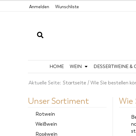
Zum
Anmelden
Wunschliste
Inhalt
springen
HOME
WEIN
DESSERTWEINE & 
Aktuelle Seite:
Startseite
/ Wie Sie bestellen k
Unser Sortiment
Wie 
Rotwein
Be
Weißwein
na
st
Roséwein