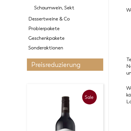
Schaumwein, Sekt
We
Dessertweine & Co
Probierpakete
Geschenkpakete
Sonderaktionen
Te
Preisreduzierung
Na
u
We
kö
Sale
Sale
Lö