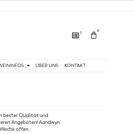
0
Warenkorb
0
WEININFOS
ÜBER UNS
KONTAKT
on bester Qualität und
unseren Angeboten! Aandwyn
r Woche offen.