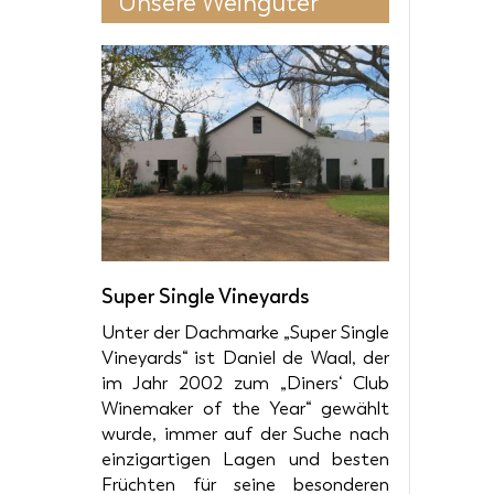
Unsere Weingüter
ukt-
Produkt-
Zur Wunschliste
Zur Wun
ils
Details
6 Flaschen
00 €
zum Preis von 85,80 €
zum
rb
in den Warenkorb
i
Super Single Vineyards
Unter der Dachmarke „Super Single
Vineyards“ ist Daniel de Waal, der
im Jahr 2002 zum „Diners‘ Club
Winemaker of the Year“ gewählt
wurde, immer auf der Suche nach
einzigartigen Lagen und besten
Früchten für seine besonderen