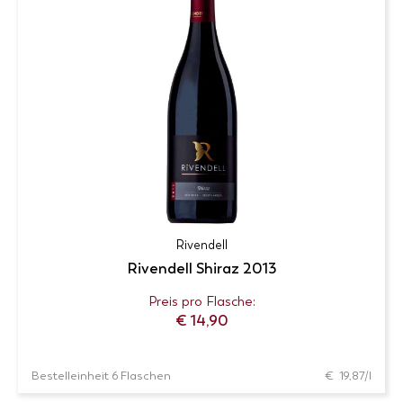
Produkt-
Zur Wunschliste
Details
Derzeit nicht verfügbar – bitte
benachrichtigen Sie mich
Rivendell
Rivendell Shiraz 2013
Preis pro Flasche:
€
14,90
Bestelleinheit 6 Flaschen
€ 19,87/l