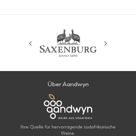
Über Aandwyn
Ihre Quelle für hervorragende südafrikanische
Weine.