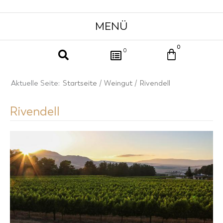
0
Warenkor
0
Aktuelle Seite:
Startseite
/
Weingut
/ Rivendell
Rivendell