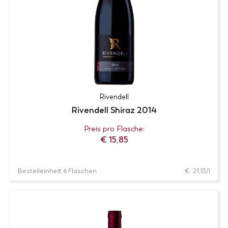
Produkt-
Zur Wunschliste
Details
6 Flaschen zum Preis von 99,00 € in den
Warenkorb
Rivendell
Rivendell Shiraz 2014
Preis pro Flasche:
€
15,85
Bestelleinheit 6 Flaschen
€ 21,13/l