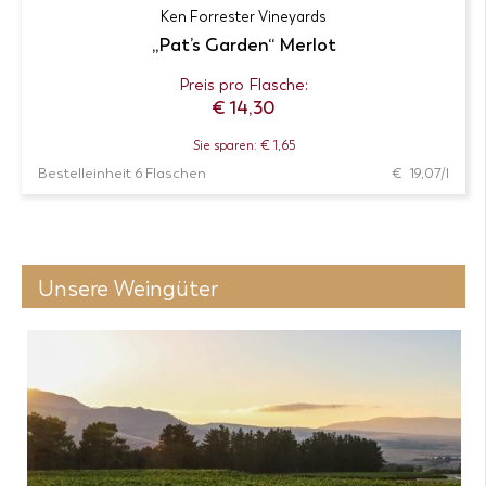
Ken Forrester Vineyards
„Pat’s Garden“ Merlot
Preis pro Flasche:
€
14,30
Sie sparen: € 1,65
Bestelleinheit 6 Flaschen
€ 19,07/l
Unsere Weingüter
Produkt-
Zur Wunschliste
Details
6 Flaschen zum Preis von 85,80 € in den
Warenkorb