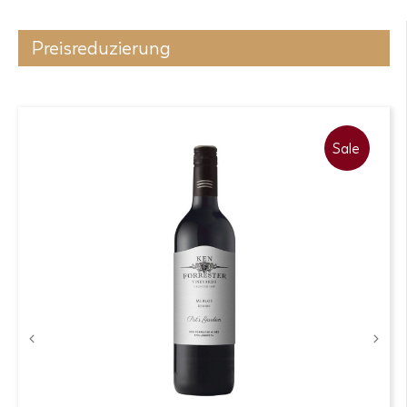
Preisreduzierung
Sale
Produkt-
Zur Wunschliste
Details
Derzeit nicht verfügbar – bitte
benachrichtigen Sie mich