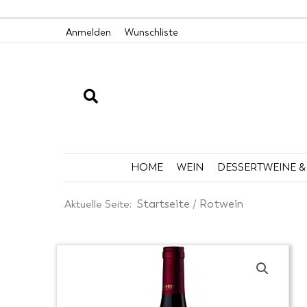
Zum
Anmelden
Wunschliste
Inhalt
springen
HOME
WEIN
DESSERTWEINE &
Start­sei­te
Rotwein
Aktuelle Seite:
/