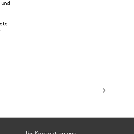
n und
nete
e.
Ihr Kontakt zu uns