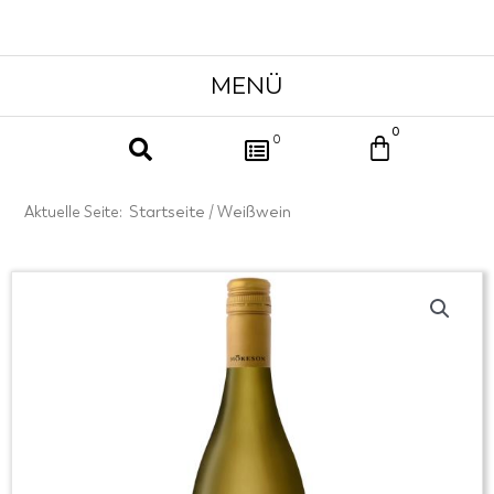
0
Warenkor
0
Start­sei­te
Weißwein
Aktuelle Seite:
/