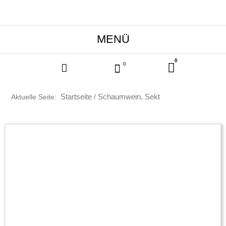
0
Warenkor
0
Start­sei­te
Schaumwein, Sekt
Aktuelle Seite:
/