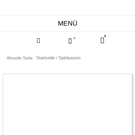
0
Warenkor
0
Start­sei­te
Spirituosen
Aktuelle Seite:
/