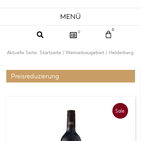
0
Warenkor
0
Aktuelle Seite:
Startseite
/
Weinanbaugebiet
/ Helderberg
Preisreduzierung
Sale