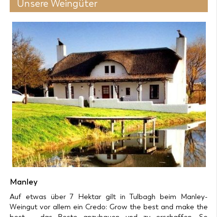
Unsere Weingüter
Produkt-
Zur Wunschliste
Details
6 Flaschen zum Preis von 85,80 € in den
Warenkorb
Manley
Auf etwas über 7 Hektar gilt in Tulbagh beim Manley-
Weingut vor allem ein Credo: Grow the best and make the